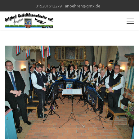
015201612279
anoehren@gmx.de